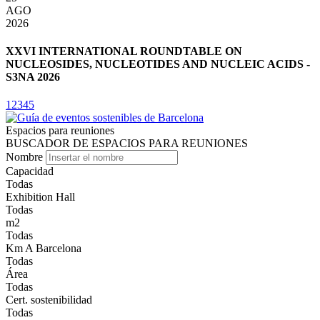
AGO
2026
2
XXVI INTERNATIONAL ROUNDTABLE ON
NUCLEOSIDES, NUCLEOTIDES AND NUCLEIC ACIDS -
S3NA 2026
1
2
3
4
5
Espacios para reuniones
BUSCADOR DE ESPACIOS PARA REUNIONES
Nombre
Capacidad
Todas
Exhibition Hall
Todas
m2
Todas
Km A Barcelona
Todas
Área
Todas
Cert. sostenibilidad
Todas